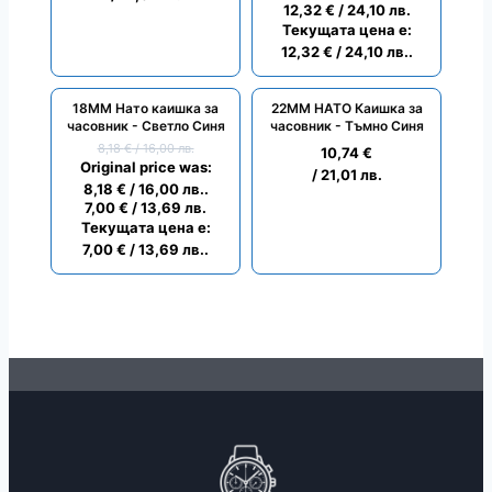
12,32
€
/ 24,10 лв.
Текущата цена е:
12,32 € / 24,10 лв..
18ММ Нато каишка за
22ММ НАТО Каишка за
ПРОМО
часовник - Светло Синя
часовник - Тъмно Синя
8,18
€
/ 16,00 лв.
10,74
€
Original price was:
/ 21,01 лв.
8,18 € / 16,00 лв..
7,00
€
/ 13,69 лв.
Текущата цена е:
7,00 € / 13,69 лв..