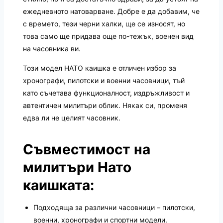
ежедневното натоварване. Добре е да добавим, че
с времето, тези черни халки, ще се износят, но
това само ще придава още по-тежък, военен вид
на часовника ви.
Този модел НАТО каишка е отличен избор за
хронографи, пилотски и военни часовници, тъй
като съчетава функционалност, издръжливост и
автентичен милитъри облик. Някак си, променя
едва ли не целият часовник.
Съвместимост на
милитъри Нато
каишката:
Подходяща за различни часовници – пилотски,
военни, хронографи и спортни модели.