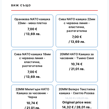
ВИЖ СЪЩО
Оранжева NATO каишка
Сива NATO каишка 22мм
22мм - мека плетка
с червена линия -
еластична,
7,00
€
разтегателна
/ 13,69 лв.
7,00
€
/ 13,69 лв.
Сива NATO каишка 18мм
20ММ НАТО Каишка за
с червена линия -
часовник - Тъмно Синя
еластична,
10,74
€
разтегателна
/ 21,01 лв.
7,00
€
/ 13,69 лв.
22ММ Милитъри НАТО
20ММ Велкро Текстилна
ПРОМО
Каишка за часовник -
каишка - Светло Розова
Черна
14,32
€
/ 28,01 лв.
Original price was:
10,74
€
14,32 € / 28,01 лв..
/ 21,01 лв.