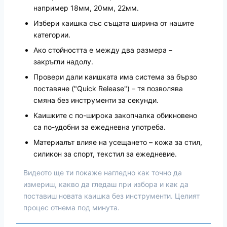
например 18мм, 20мм, 22мм.
Избери каишка със същата ширина от нашите
категории.
Ако стойността е между два размера –
закръгли надолу.
Провери дали каишката има система за бързо
поставяне ("Quick Release") – тя позволява
смяна без инструменти за секунди.
Каишките с по-широка закопчалка обикновено
са по-удобни за ежедневна употреба.
Материалът влияе на усещането – кожа за стил,
силикон за спорт, текстил за ежедневие.
Видеото ще ти покаже нагледно как точно да
измериш, какво да гледаш при избора и как да
поставиш новата каишка без инструменти. Целият
процес отнема под минута.