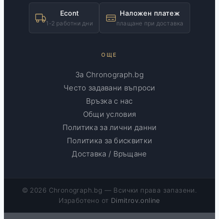
Econt
Наложен платеж
1-2 работни дни
плащане при доставка
ОЩЕ
За Chronograph.bg
Често задавани въпроси
Връзка с нас
Общи условия
Политика за лични данни
Политика за бисквитки
Доставка / Връщане
© 2026 Chronograph.bg — Всички права запазени.
Изработено от
Dimitrov.online