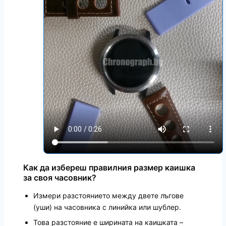
Как да избереш правилния размер каишка
за своя часовник?
Измери разстоянието между двете лъгове
(уши) на часовника с линийка или шублер.
Това разстояние е ширината на каишката –