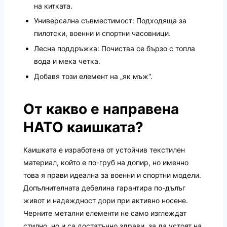
на китката.
Универсална съвместимост: Подходяща за
пилотски, военни и спортни часовници.
Лесна поддръжка: Почиства се бързо с топла
вода и мека четка.
Добавя този елемент на „як мъж“.
От какво е направена
НАТО каишката?
Каишката е изработена от устойчив текстилен
материал, който е по-груб на допир, но именно
това я прави идеална за военни и спортни модели.
Допълнителната дебелина гарантира по-дълъг
живот и надеждност дори при активно носене.
Черните метални елементи не само изглеждат
стилно, но и са достатъчно здрави, за да устоят на