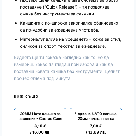
поставяне ("Quick Release") – тя позволява
смяна без инструменти за секунди.
Каишките с по-широка закопчалка обикновено
са по-удобни за ежедневна употреба.
Материалът влияе на усещането – кожа за стил,
силикон за спорт, текстил за ежедневие.
Видеото ще ти покаже нагледно как точно да
измериш, какво да гледаш при избора и как да
поставиш новата каишка без инструменти. Целият
процес отнема под минута.
ВИЖ СЪЩО
20ММ Нато каишка за
Червена NATO каишка
часовник - Светло Синя
20мм - мека плетка
8,18
€
7,00
€
/ 16,00 лв.
/ 13,69 лв.