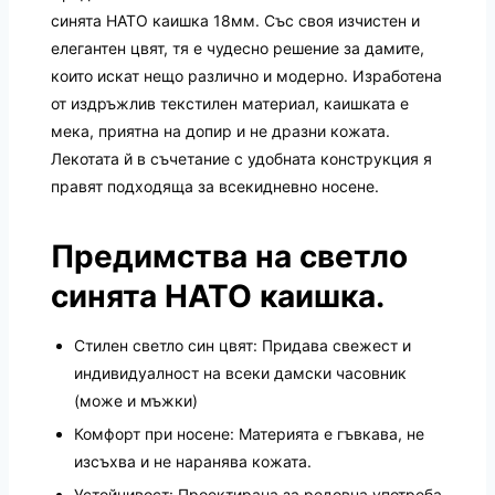
синята НАТО каишка 18мм. Със своя изчистен и
елегантен цвят, тя е чудесно решение за дамите,
които искат нещо различно и модерно. Изработена
от издръжлив текстилен материал, каишката е
мека, приятна на допир и не дразни кожата.
Лекотата й в съчетание с удобната конструкция я
правят подходяща за всекидневно носене.
Предимства на светло
синята НАТО каишка.
Стилен светло син цвят: Придава свежест и
индивидуалност на всеки дамски часовник
(може и мъжки)
Комфорт при носене: Материята е гъвкава, не
изсъхва и не наранява кожата.
Устойчивост: Проектирана за редовна употреба