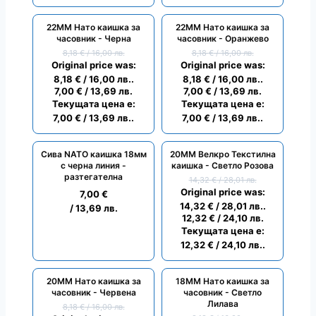
22ММ Нато каишка за
22ММ Нато каишка за
ПРОМО
ПРОМО
часовник - Черна
часовник - Оранжево
8,18
€
/ 16,00 лв.
8,18
€
/ 16,00 лв.
Original price was:
Original price was:
8,18 € / 16,00 лв..
8,18 € / 16,00 лв..
7,00
€
/ 13,69 лв.
7,00
€
/ 13,69 лв.
Текущата цена е:
Текущата цена е:
7,00 € / 13,69 лв..
7,00 € / 13,69 лв..
Сива NATO каишка 18мм
20ММ Велкро Текстилна
ПРОМО
с черна линия -
каишка - Светло Розова
разтегателна
14,32
€
/ 28,01 лв.
Original price was:
7,00
€
14,32 € / 28,01 лв..
/ 13,69 лв.
12,32
€
/ 24,10 лв.
Текущата цена е:
12,32 € / 24,10 лв..
20ММ Нато каишка за
18ММ Нато каишка за
ПРОМО
ПРОМО
часовник - Червена
часовник - Светло
Лилава
8,18
€
/ 16,00 лв.