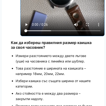
Как да избереш правилния размер каишка
за своя часовник?
Измери разстоянието между двете лъгове
(уши) на часовника с линийка или шублер.
Това разстояние е ширината на каишката –
например 18мм, 20мм, 22мм.
Избери каишка със същата ширина от нашите
категории.
Ако стойността е между два размера –
закръгли надолу.
Провери дали каишката има система за бързо