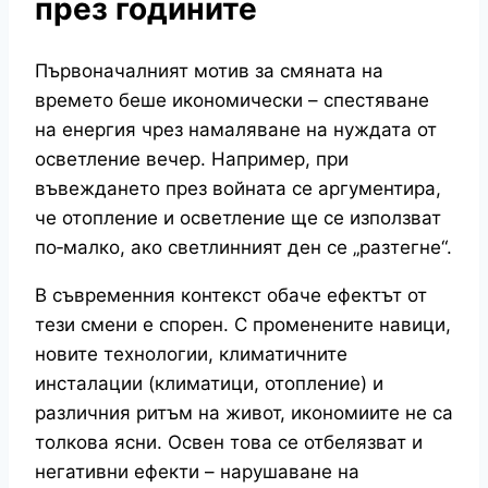
през годините
Първоначалният мотив за смяната на
времето беше икономически – спестяване
на енергия чрез намаляване на нуждата от
осветление вечер. Например, при
въвеждането през войната се аргументира,
че отопление и осветление ще се използват
по‑малко, ако светлинният ден се „разтегне“.
В съвременния контекст обаче ефектът от
тези смени е спорен. С променените навици,
новите технологии, климатичните
инсталации (климатици, отопление) и
различния ритъм на живот, икономиите не са
толкова ясни. Освен това се отбелязват и
негативни ефекти – нарушаване на