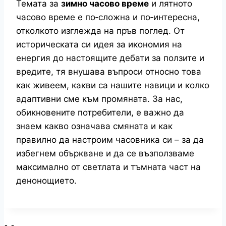
Темата за
зимно часово време
и лятното
часово време е по‑сложна и по‑интересна,
отколкото изглежда на пръв поглед. От
историческата си идея за икономия на
енергия до настоящите дебати за ползите и
вредите, тя внушава въпроси относно това
как живеем, какви са нашите навици и колко
адаптивни сме към промяната. За нас,
обикновените потребители, е важно да
знаем какво означава смяната и как
правилно да настроим часовника си – за да
избегнем объркване и да се възползваме
максимално от светлата и тъмната част на
денонощието.