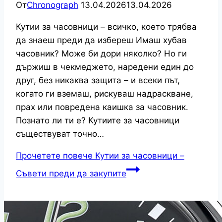
От
Chronograph
13.04.2026
13.04.2026
Кутии за часовници – всичко, което трябва
да знаеш преди да избереш Имаш хубав
часовник? Може би дори няколко? Но ги
държиш в чекмеджето, наредени един до
друг, без никаква защита – и всеки път,
когато ги вземаш, рискуваш надраскване,
прах или повредена каишка за часовник.
Познато ли ти е? Кутиите за часовници
съществуват точно…
Прочетете повече
Кутии за часовници –
Съвети преди да закупите