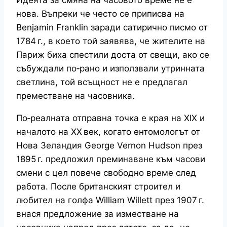
Идеята за смяна на часовото време не е
нова. Въпреки че често се приписва на
Benjamin Franklin заради сатирично писмо от
1784 г., в което той заявява, че жителите на
Париж биха спестили доста от свещи, ако се
събуждали по‑рано и използвали утринната
светлина, той всъщност не е предлагал
преместване на часовника.
По‑реалната отправна точка е края на XIX и
началото на XX век, когато ентомологът от
Нова Зеландия George Vernon Hudson през
1895 г. предложил преминаване към часови
смени с цел повече свободно време след
работа. После британският строител и
любител на голфа William Willett през 1907 г.
внася предложение за изместване на