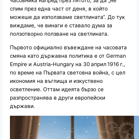
часовника напред през лятото, за да „не
спим през една част от деня, в който
можеше да използваме светлината“. До тук
виждаме, че винаги е ставало дума за
ползотворно ползване на светлината.
Първото официално въвеждане на часовата
смяна като държавна политика е от German
Empire и Austria‑Hungary на 30 април 1916 г.,
по време на Първата световна война, с цел
икономия на въглища и изкуствено
осветление. Оттам идеята бързо се
разпространява в други европейски
държави.