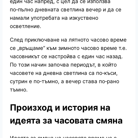
един час напред, с цел да се използва
по‑пълно дневната светлина вечер и да се
намали употребата на изкуствено
осветление.
След приключване на лятното часово време
се „връщаме“ към зимното часово време т.е.
часовникът се настройва с един час назад.
По този начин започва периодът, в който
часовете на дневна светлина са по‑къси,
сутрин е по‑тъмно, а вечер става по‑рано
тъмно.
Произход и история на
идеята за часовата смяна