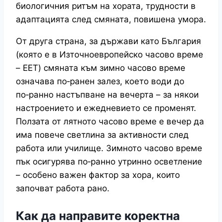
биологичния ритъм на хората, трудности в
адаптацията след смяната, повишена умора.
От друга страна, за държави като България
(която е в Източноевропейско часово време
– EET) смяната към зимно часово време
означава по‑ранен залез, което води до
по‑ранно настъпване на вечерта – за някои
настроението и ежедневието се променят.
Ползата от лятното часово време е вечер да
има повече светлина за активности след
работа или училище. Зимното часово време
пък осигурява по‑ранно утринно осветление
– особено важен фактор за хора, които
започват работа рано.
Как да направите коректна