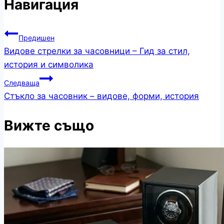
Навигация
Предишен
Видове стрелки за часовници – Гид за стил,
история и символика
Следваща
Стъкло за часовник – видове, форми, история
Вижте също