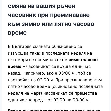
смяна на вашия ръчен
часовник при преминаване
към зимно или лятно часово
време
В България смяната обикновено се
извършва така: в последната неделя на
октомври се преминава към
зимно часово
време
– часовникът се връща един час
назад. Например, ако е 03:00 ч., той се
настройва на 02:00 ч. При преминаване към
лятно часово време (обикновено последната
неделя на март) часовникът се премества
един час напред – от 02:00 на 03:00 ч.
Ето един универсален съвет за това, как да