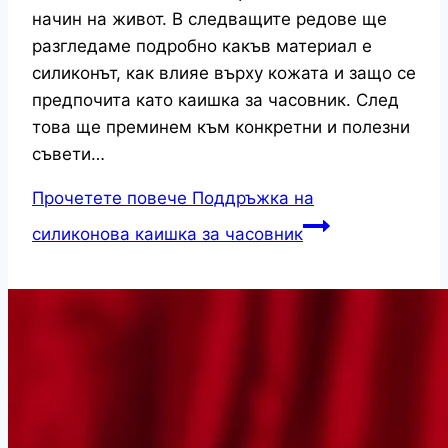
начин на живот. В следващите редове ще
разгледаме подробно какъв материал е
силиконът, как влияе върху кожата и защо се
предпочита като каишка за часовник. След
това ще преминем към конкретни и полезни
съвети…
Прочетете повече
Поддръжка на
силиконова каишка за часовник