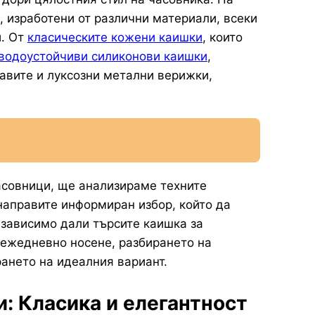
, изработени от различни материали, всеки
и. От
класическите кожени каишки
, които
водоустойчиви силиконови каишки
,
равите и луксозни метални верижки,
асовници, ще анализираме техните
направите информиран избор, който да
езависимо дали търсите каишка за
 ежедневно носене, разбирането на
ането на идеалния вариант.
: Класика и елегантност