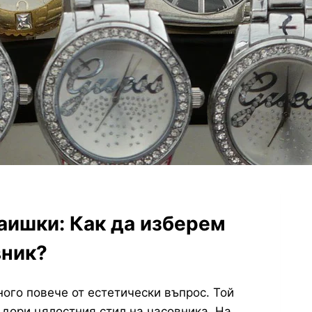
аишки: Как да изберем
вник?
ного повече от естетически въпрос. Той
 дори цялостния стил на часовника. На