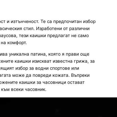
ст и изтънченост. Те са предпочитан избор
ласическия стил. Изработени от различни
раусова, тези каишки предлагат не само
 на комфорт.
ва уникална патина, която я прави още
жените каишки изискват известна грижа, за
дящият избор за водни спортове или
агата може да повреди кожата. Въпреки
кожените каишки за часовници остават
 към всеки часовник.