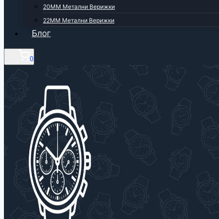
20ММ Метални Верижки
22ММ Метални Верижки
Блог
0