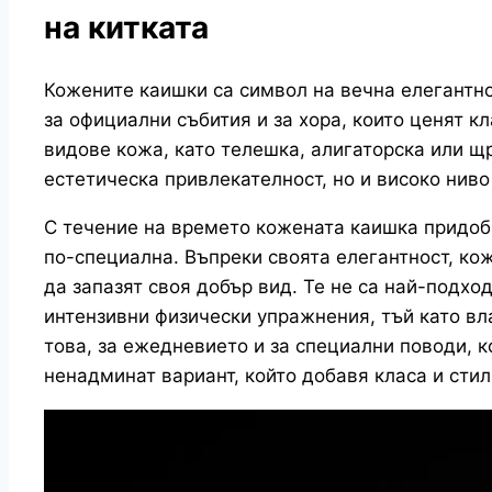
на китката
Кожените каишки са символ на вечна елегантно
за официални събития и за хора, които ценят к
видове кожа, като телешка, алигаторска или щ
естетическа привлекателност, но и високо ниво
С течение на времето кожената каишка придоби
по-специална. Въпреки своята елегантност, ко
да запазят своя добър вид. Те не са най-подхо
интензивни физически упражнения, тъй като вл
това, за ежедневието и за специални поводи, 
ненадминат вариант, който добавя класа и стил