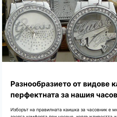
Разнообразието от видове к
перфектната за нашия часо
Изборът на правилната каишка за часовник е м
засяга комфорта при носене, издръжливостта и